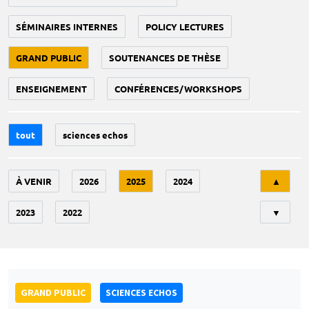
SÉMINAIRES INTERNES
POLICY LECTURES
GRAND PUBLIC
SOUTENANCES DE THÈSE
ENSEIGNEMENT
CONFÉRENCES/WORKSHOPS
tout
sciences echos
Tri
À VENIR
2026
2025
2024
▲
2023
2022
▼
GRAND PUBLIC
SCIENCES ECHOS