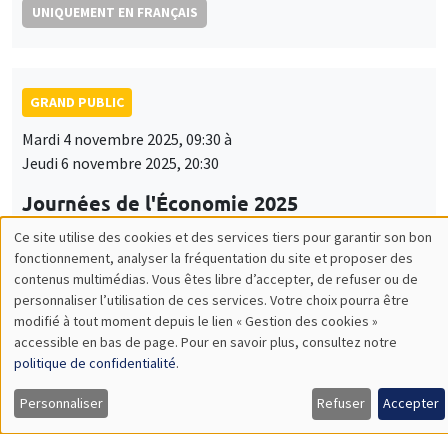
UNIQUEMENT EN FRANÇAIS
GRAND PUBLIC
Mardi 4 novembre 2025, 09:30 à
Jeudi 6 novembre 2025, 20:30
Journées de l'Économie 2025
Arthur Guillouzouic, Fanny Henriet
Ce site utilise des cookies et des services tiers pour garantir son bon
Utilisation
fonctionnement, analyser la fréquentation du site et proposer des
UNIQUEMENT EN FRANÇAIS
contenus multimédias. Vous êtes libre d’accepter, de refuser ou de
des
personnaliser l’utilisation de ces services. Votre choix pourra être
modifié à tout moment depuis le lien « Gestion des cookies »
données
accessible en bas de page. Pour en savoir plus, consultez notre
GRAND PUBLIC
personnelles
politique de confidentialité
.
Lundi 17 novembre 2025
et
Personnaliser
Refuser
Accepter
19:00 à 21:00
des