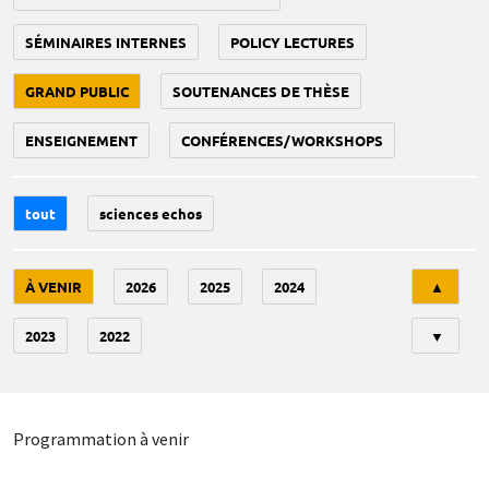
SÉMINAIRES INTERNES
POLICY LECTURES
GRAND PUBLIC
SOUTENANCES DE THÈSE
ENSEIGNEMENT
CONFÉRENCES/WORKSHOPS
tout
sciences echos
Tri
À VENIR
2026
2025
2024
▲
2023
2022
▼
Programmation à venir