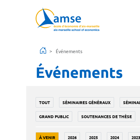
Aller au contenu principal
Événements
Événements
TOUT
SÉMINAIRES GÉNÉRAUX
SÉMINA
GRAND PUBLIC
SOUTENANCES DE THÈSE
À VENIR
2026
2025
2024
202