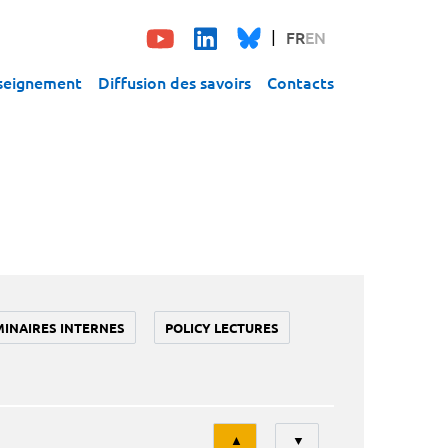
FR
EN
seignement
Diffusion des savoirs
Contacts
MINAIRES INTERNES
POLICY LECTURES
Tri
▲
▼