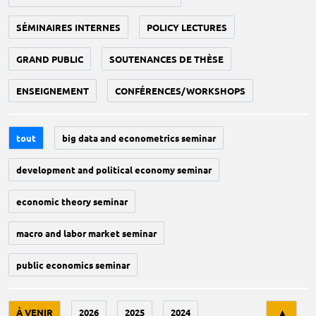
SÉMINAIRES INTERNES
POLICY LECTURES
GRAND PUBLIC
SOUTENANCES DE THÈSE
ENSEIGNEMENT
CONFÉRENCES/WORKSHOPS
tout
big data and econometrics seminar
development and political economy seminar
economic theory seminar
macro and labor market seminar
public economics seminar
Tri
À VENIR
2026
2025
2024
▲