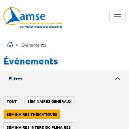
Aller au contenu principal
Événements
Événements
Filtres
TOUT
SÉMINAIRES GÉNÉRAUX
SÉMINAIRES THÉMATIQUES
SÉMINAIRES INTERDISCIPLINAIRES