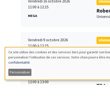
Vendredi 16 octobre 2026
SÉMINA
11:00 à 12:15
Rober
MEGA
Universi
Vendredi 9 octobre 2026
SÉMINA
11:00 à 12:15
Jean 
Ce site utilise des cookies et des services tiers pour garantir son 
World 
personnaliser l’utilisation de ces services. Votre choix pourra être 
Utilisation
confidentialité
.
des
Personnaliser
Vendredi 2 octobre 2026
SÉMINA
12:00 à 13:00
données
TBA
Îlot Bernard du Bois
personnelles
et