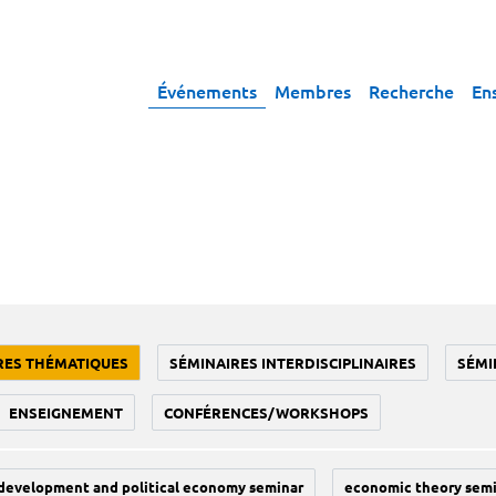
Événements
Membres
Recherche
En
RES THÉMATIQUES
SÉMINAIRES INTERDISCIPLINAIRES
SÉMI
ENSEIGNEMENT
CONFÉRENCES/WORKSHOPS
development and political economy seminar
economic theory sem