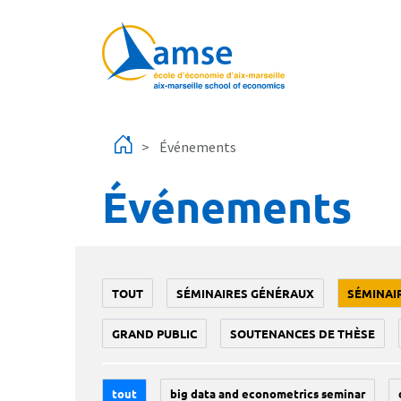
Aller au contenu principal
Événements
Événements
TOUT
SÉMINAIRES GÉNÉRAUX
SÉMINAI
GRAND PUBLIC
SOUTENANCES DE THÈSE
tout
big data and econometrics seminar