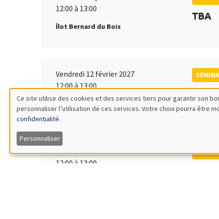
12:00 à 13:00
TBA
Îlot Bernard du Bois
Vendredi 12 février 2027
SÉMINA
12:00 à 13:00
TBA
Ce site utilise des cookies et des services tiers pour garantir son 
Îlot Bernard du Bois
personnaliser l’utilisation de ces services. Votre choix pourra être 
Utilisation
confidentialité
.
des
Personnaliser
Vendredi 19 mars 2027
SÉMINA
données
12:00 à 13:00
TBA
Îlot Bernard du Bois
personnelles
et