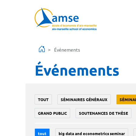
Aller au contenu principal
Événements
Événements
TOUT
SÉMINAIRES GÉNÉRAUX
SÉMINA
GRAND PUBLIC
SOUTENANCES DE THÈSE
tout
big data and econometrics seminar