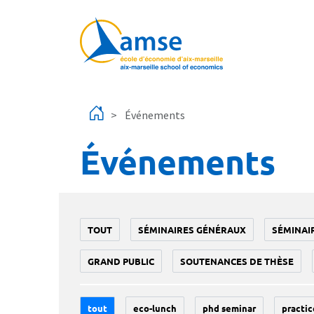
Aller au contenu principal
Événements
Événements
TOUT
SÉMINAIRES GÉNÉRAUX
SÉMINAI
GRAND PUBLIC
SOUTENANCES DE THÈSE
tout
eco-lunch
phd seminar
practic