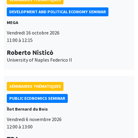
SÉMINAIRES THÉMATIQUES
PUBLIC ECONOMICS SEMINAR
Îlot Bernard du Bois
Vendredi 6 novembre 2026
12:00 à 13:00
TBA
SÉMINAIRES GÉNÉRAUX
AMSE SEMINAR
Îlot Bernard du Bois
Amphithéâtre
Ce site utilise des cookies et des services tiers pour garantir son bon
Lundi 9 novembre 2026
Utilisation
fonctionnement, analyser la fréquentation du site et proposer des
11:30 à 12:45
contenus multimédias. Vous êtes libre d’accepter, de refuser ou de