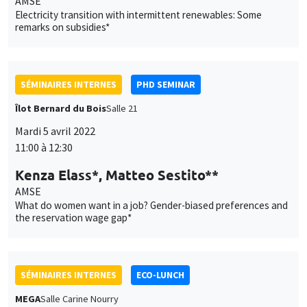
Îlot Bernard du Bois
Salle 21
Mardi 5 avril 2022
11:00 à 12:30
Kenza Elass*, Matteo Sestito**
AMSE
What do women want in a job? Gender-biased preferences and
the reservation wage gap*
SÉMINAIRES INTERNES
ECO-LUNCH
MEGA
Salle Carine Nourry
Jeudi 7 avril 2022
12:30 à 13:30
Fabio Cerina
University of Cagliari
Political selection and monetary incentives in local