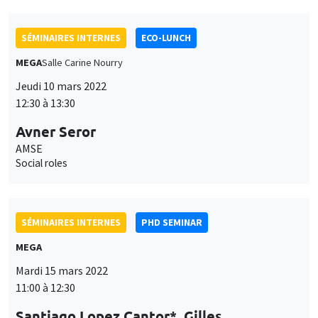
Avner Seror
AMSE
Social roles
SÉMINAIRES INTERNES
PHD SEMINAR
MEGA
Mardi 15 mars 2022
11:00 à 12:30
Santiago Lopez Cantor*, Gilles
Hacheme**
AMSE
Contribution vs redistribution: The role of inequality in the
design of pension schemes*