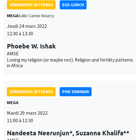
Phoebe W. Ishak
des
AMSE
cookies
Losing my religion (or maybe not): Religion and fertility patterns
in Africa
SÉMINAIRES INTERNES
PHD SEMINAR
MEGA
Mardi 29 mars 2022
11:00 à 12:30
Nandeeta Neerunjun*, Suzanna Khalifa**
AMSE
Electricity transition with intermittent renewables: Some
remarks on subsidies*
SÉMINAIRES INTERNES
PHD SEMINAR