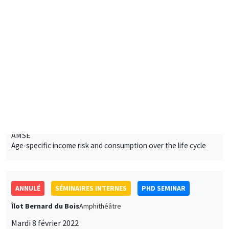
Mardi 1 février 2022
11:00 à 11:45
Mykhailo Matvieiev
AMSE
Age-specific income risk and consumption over the life cycle
ANNULÉ
SÉMINAIRES INTERNES
PHD SEMINAR
Îlot Bernard du Bois
Amphithéâtre
Mardi 8 février 2022
11:00 à 11:30
Claire Alestra
AMSE
Powering down nuclear, a multidimensional impact evaluation
of the German case