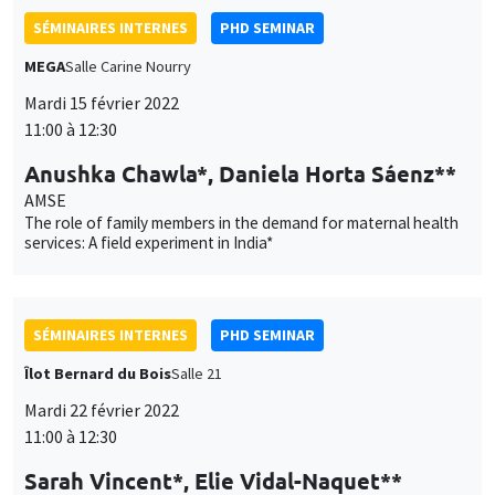
Anushka Chawla*, Daniela Horta Sáenz**
AMSE
The role of family members in the demand for maternal health
services: A field experiment in India*
SÉMINAIRES INTERNES
PHD SEMINAR
Îlot Bernard du Bois
Salle 21
Mardi 22 février 2022
11:00 à 12:30
Sarah Vincent*, Elie Vidal-Naquet**
AMSE
When manhood is at stake: Gender responses to forced
sterilization under emergency India*
SÉMINAIRES INTERNES
ECO-LUNCH