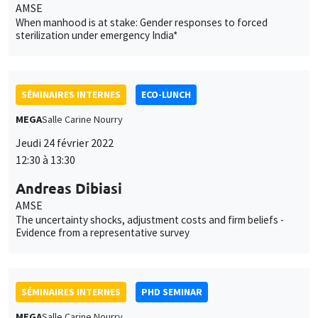
MEGA
Salle Carine Nourry
Jeudi 24 février 2022
12:30 à 13:30
Andreas Dibiasi
AMSE
The uncertainty shocks, adjustment costs and firm beliefs -
Evidence from a representative survey
SÉMINAIRES INTERNES
PHD SEMINAR
MEGA
Salle Carine Nourry
Mardi 1 mars 2022
11:00 à 12:30
Fabrizio Ciotti*, Patrick Allmis**
UCLouvain*, University of Antwerp**
Competition for prominence*