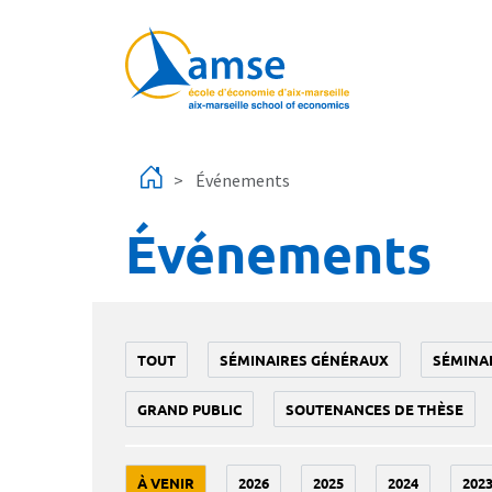
Aller au contenu principal
Événements
Événements
TOUT
SÉMINAIRES GÉNÉRAUX
SÉMINA
GRAND PUBLIC
SOUTENANCES DE THÈSE
À VENIR
2026
2025
2024
202