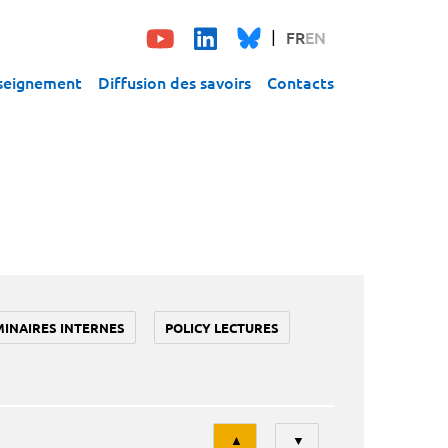
FR
EN
seignement
Diffusion des savoirs
Contacts
MINAIRES INTERNES
POLICY LECTURES
Tri
▲
▼