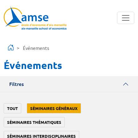
Aller au contenu principal
Événements
Événements
Filtres
TOUT
SÉMINAIRES GÉNÉRAUX
SÉMINAIRES THÉMATIQUES
SÉMINAIRES INTERDISCIPLINAIRES