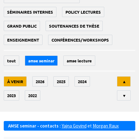
SÉMINAIRES INTERNES
POLICY LECTURES
GRAND PUBLIC
SOUTENANCES DE THÈSE
ENSEIGNEMENT
CONFÉRENCES/WORKSHOPS
tout
amse seminar
amse lecture
Tri
À VENIR
2026
2025
2024
▲
2023
2022
▼
AMSE seminar - contacts :
Yajna Govind
et
Morgan Raux