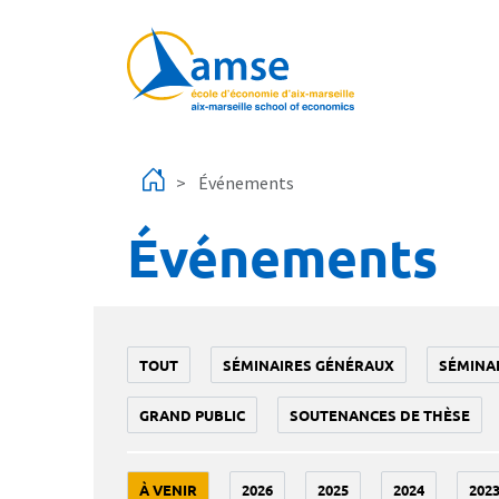
Aller au contenu principal
Événements
Événements
TOUT
SÉMINAIRES GÉNÉRAUX
SÉMINA
GRAND PUBLIC
SOUTENANCES DE THÈSE
À VENIR
2026
2025
2024
202