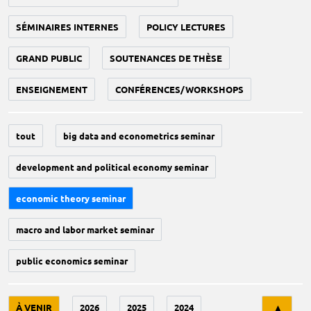
SÉMINAIRES INTERNES
POLICY LECTURES
GRAND PUBLIC
SOUTENANCES DE THÈSE
ENSEIGNEMENT
CONFÉRENCES/WORKSHOPS
tout
big data and econometrics seminar
development and political economy seminar
economic theory seminar
macro and labor market seminar
public economics seminar
Tri
À VENIR
2026
2025
2024
▲