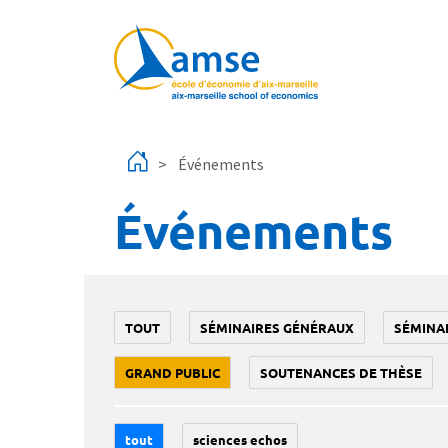
Aller au contenu principal
Événements
Événements
TOUT
SÉMINAIRES GÉNÉRAUX
SÉMINA
GRAND PUBLIC
SOUTENANCES DE THÈSE
tout
sciences echos