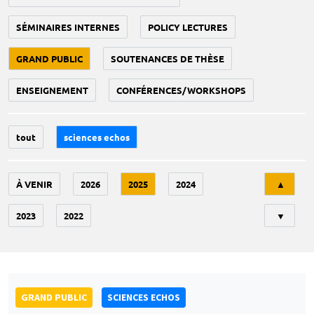
SÉMINAIRES INTERNES
POLICY LECTURES
GRAND PUBLIC
SOUTENANCES DE THÈSE
ENSEIGNEMENT
CONFÉRENCES/WORKSHOPS
tout
sciences echos
Tri
À VENIR
2026
2025
2024
▲
2023
2022
▼
GRAND PUBLIC
SCIENCES ECHOS