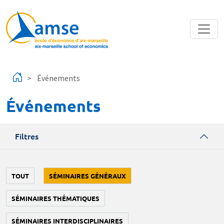
Aller au contenu principal
Événements
Événements
Filtres
TOUT
SÉMINAIRES GÉNÉRAUX
SÉMINAIRES THÉMATIQUES
SÉMINAIRES INTERDISCIPLINAIRES