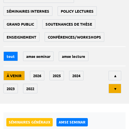
SÉMINAIRES INTERNES
POLICY LECTURES
GRAND PUBLIC
SOUTENANCES DE THÈSE
ENSEIGNEMENT
CONFÉRENCES/WORKSHOPS
tout
amse seminar
amse lecture
Tri
À VENIR
2026
2025
2024
▲
2023
2022
▼
SÉMINAIRES GÉNÉRAUX
AMSE SEMINAR