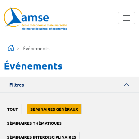
Aller au contenu principal
Événements
Événements
Filtres
TOUT
SÉMINAIRES GÉNÉRAUX
SÉMINAIRES THÉMATIQUES
SÉMINAIRES INTERDISCIPLINAIRES