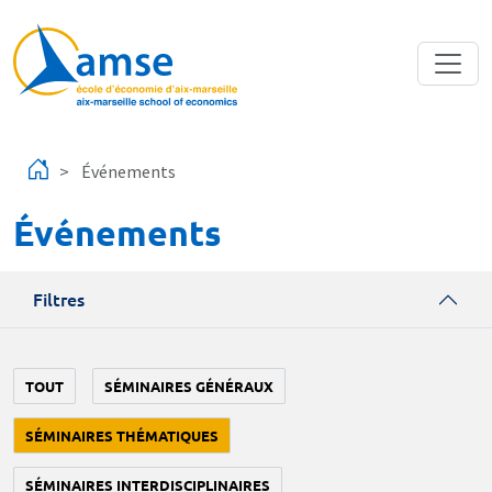
Aller au contenu principal
Événements
Événements
Filtres
TOUT
SÉMINAIRES GÉNÉRAUX
SÉMINAIRES THÉMATIQUES
SÉMINAIRES INTERDISCIPLINAIRES