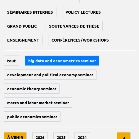
SÉMINAIRES INTERNES
POLICY LECTURES
GRAND PUBLIC
SOUTENANCES DE THÈSE
ENSEIGNEMENT
CONFÉRENCES/WORKSHOPS
tout
big data and econometrics seminar
development and political economy seminar
economic theory seminar
macro and labor market seminar
public economics seminar
Tri
À VENIR
2026
2025
2024
▲