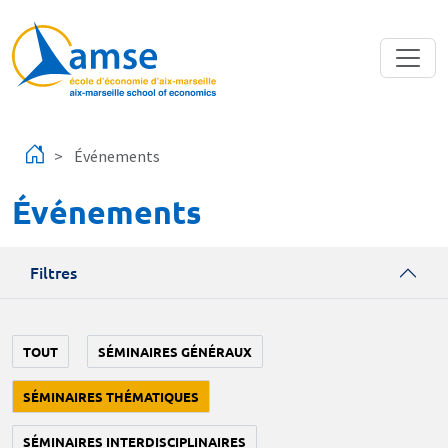
Aller au contenu principal
Événements
Événements
Filtres
TOUT
SÉMINAIRES GÉNÉRAUX
SÉMINAIRES THÉMATIQUES
SÉMINAIRES INTERDISCIPLINAIRES