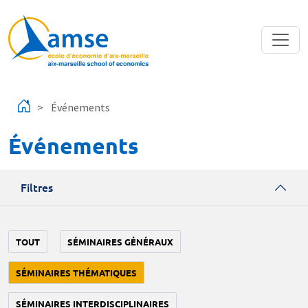
Aller au contenu principal
Événements
Événements
Filtres
TOUT
SÉMINAIRES GÉNÉRAUX
SÉMINAIRES THÉMATIQUES
SÉMINAIRES INTERDISCIPLINAIRES