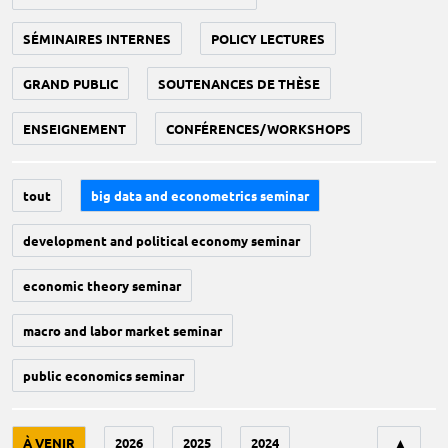
SÉMINAIRES INTERNES
POLICY LECTURES
GRAND PUBLIC
SOUTENANCES DE THÈSE
ENSEIGNEMENT
CONFÉRENCES/WORKSHOPS
tout
big data and econometrics seminar
development and political economy seminar
economic theory seminar
macro and labor market seminar
public economics seminar
Tri
À VENIR
2026
2025
2024
▲