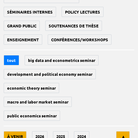
SÉMINAIRES INTERNES
POLICY LECTURES
GRAND PUBLIC
SOUTENANCES DE THÈSE
ENSEIGNEMENT
CONFÉRENCES/WORKSHOPS
tout
big data and econometrics seminar
development and political economy seminar
economic theory seminar
macro and labor market seminar
public economics seminar
Tri
À VENIR
2026
2025
2024
▲