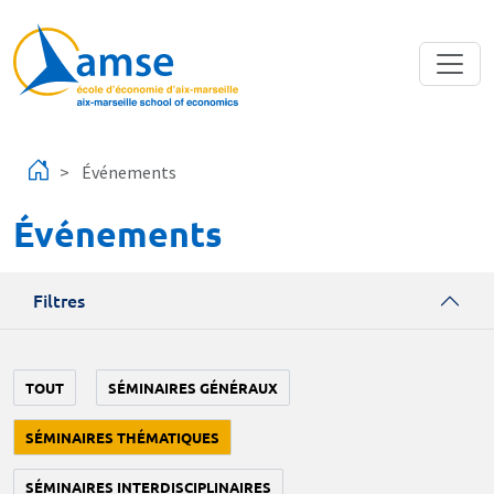
Aller au contenu principal
Événements
Événements
Filtres
TOUT
SÉMINAIRES GÉNÉRAUX
SÉMINAIRES THÉMATIQUES
SÉMINAIRES INTERDISCIPLINAIRES