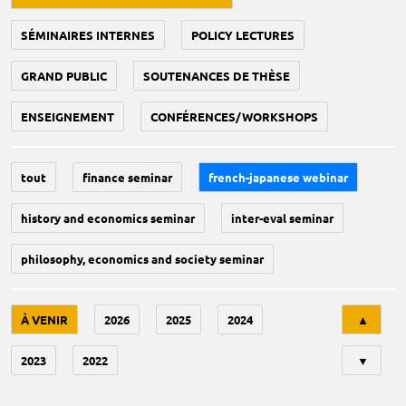
SÉMINAIRES INTERNES
POLICY LECTURES
GRAND PUBLIC
SOUTENANCES DE THÈSE
ENSEIGNEMENT
CONFÉRENCES/WORKSHOPS
tout
finance seminar
french-japanese webinar
history and economics seminar
inter-eval seminar
philosophy, economics and society seminar
Tri
À VENIR
2026
2025
2024
▲
2023
2022
▼