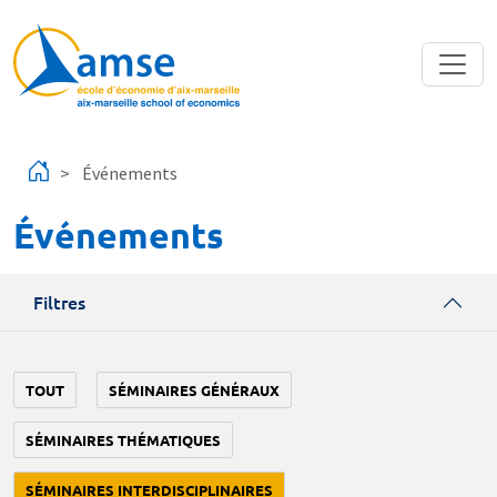
Aller au contenu principal
Événements
Événements
Filtres
TOUT
SÉMINAIRES GÉNÉRAUX
SÉMINAIRES THÉMATIQUES
SÉMINAIRES INTERDISCIPLINAIRES