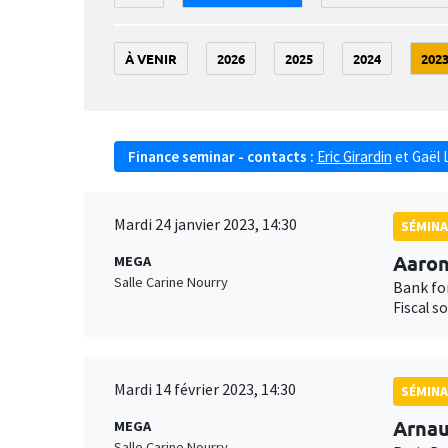
À VENIR
2026
2025
2024
202
Finance seminar - contacts :
Eric Girardin
et
Gaël 
Mardi 24 janvier 2023, 14:30
SÉMINA
Aaron
MEGA
Salle Carine Nourry
Bank fo
Fiscal s
Mardi 14 février 2023, 14:30
SÉMINA
Arna
MEGA
Salle Carine Nourry