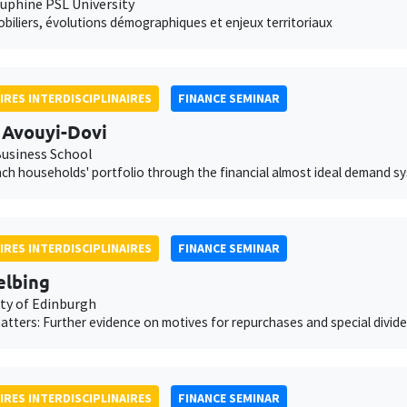
auphine PSL University
obiliers, évolutions démographiques et enjeux territoriaux
IRES INTERDISCIPLINAIRES
FINANCE SEMINAR
 Avouyi-Dovi
usiness School
ch households' portfolio through the financial almost ideal demand s
IRES INTERDISCIPLINAIRES
FINANCE SEMINAR
elbing
ity of Edinburgh
atters: Further evidence on motives for repurchases and special divid
IRES INTERDISCIPLINAIRES
FINANCE SEMINAR