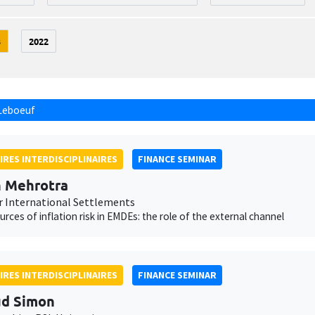
3
2022
Leboeuf
IRES INTERDISCIPLINAIRES
FINANCE SEMINAR
 Mehrotra
r International Settlements
ources of inflation risk in EMDEs: the role of the external channel
IRES INTERDISCIPLINAIRES
FINANCE SEMINAR
ud Simon