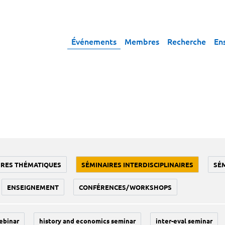
Événements
Membres
Recherche
En
IRES THÉMATIQUES
SÉMINAIRES INTERDISCIPLINAIRES
SÉ
ENSEIGNEMENT
CONFÉRENCES/WORKSHOPS
ebinar
history and economics seminar
inter-eval seminar