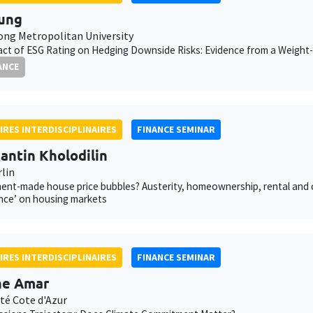
ung
ng Metropolitan University
ct of ESG Rating on Hedging Downside Risks: Evidence from a Weight-
ANCE
IRES INTERDISCIPLINAIRES
FINANCE SEMINAR
antin Kholodilin
rlin
nt-made house price bubbles? Austerity, homeownership, rental and cred
nce’ on housing markets
IRES INTERDISCIPLINAIRES
FINANCE SEMINAR
ne Amar
té Cote d'Azur