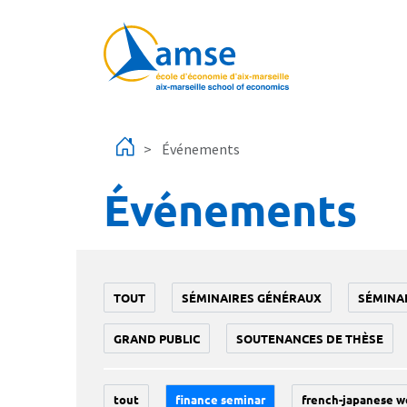
Aller au contenu principal
Événements
Événements
TOUT
SÉMINAIRES GÉNÉRAUX
SÉMINA
GRAND PUBLIC
SOUTENANCES DE THÈSE
tout
finance seminar
french-japanese w