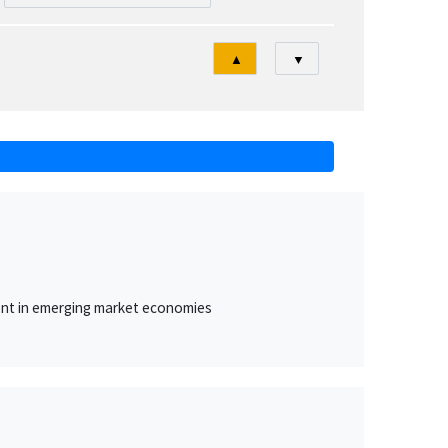
Tri
▲
▼
ment in emerging market economies