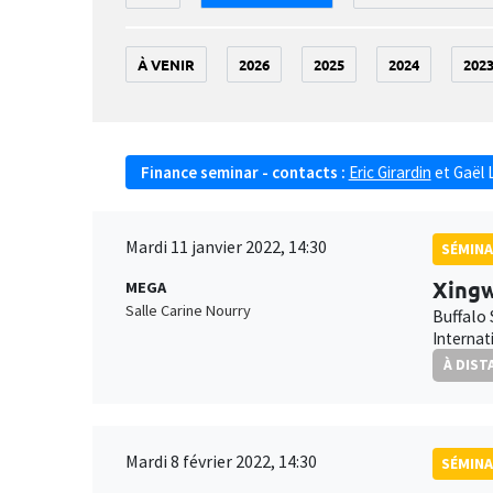
À VENIR
2026
2025
2024
202
Finance seminar - contacts :
Eric Girardin
et
Gaël 
Mardi 11 janvier 2022, 14:30
SÉMINA
Xing
MEGA
Salle Carine Nourry
Buffalo
Internat
À DIST
Mardi 8 février 2022, 14:30
SÉMINA