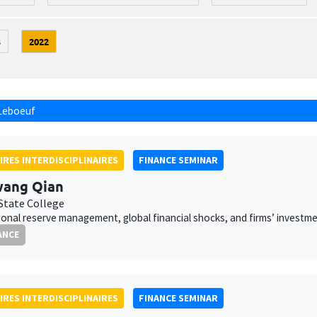
3
2022
Leboeuf
IRES INTERDISCIPLINAIRES
FINANCE SEMINAR
wang Qian
 State College
ional reserve management, global financial shocks, and firms’ invest
ANCE
IRES INTERDISCIPLINAIRES
FINANCE SEMINAR