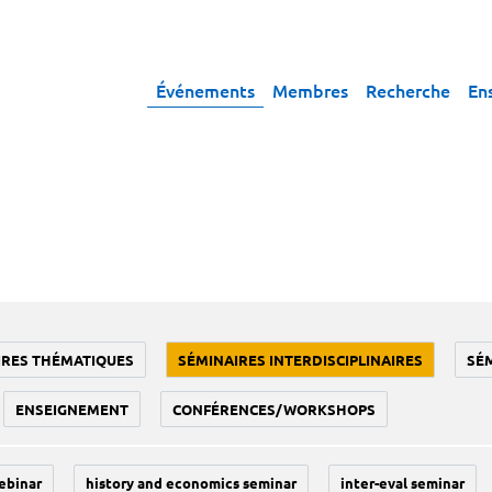
Événements
Membres
Recherche
En
IRES THÉMATIQUES
SÉMINAIRES INTERDISCIPLINAIRES
SÉ
ENSEIGNEMENT
CONFÉRENCES/WORKSHOPS
ebinar
history and economics seminar
inter-eval seminar