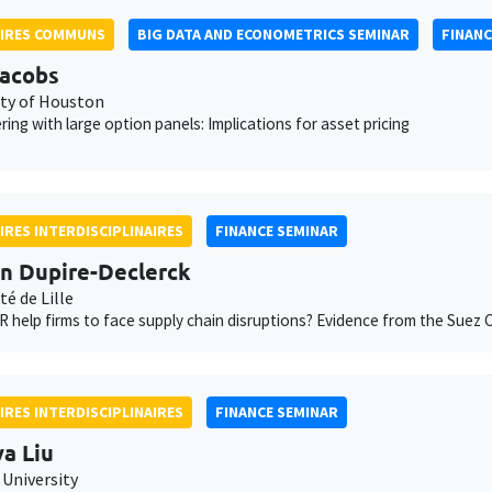
AIRES COMMUNS
BIG DATA AND ECONOMETRICS SEMINAR
FINANC
Jacobs
ity of Houston
ering with large option panels: Implications for asset pricing
IRES INTERDISCIPLINAIRES
FINANCE SEMINAR
n Dupire-Declerck
té de Lille
 help firms to face supply chain disruptions? Evidence from the Suez 
IRES INTERDISCIPLINAIRES
FINANCE SEMINAR
a Liu
University