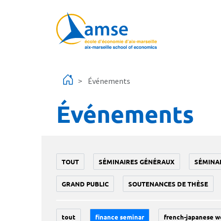
Aller au contenu principal
Événements
Événements
TOUT
SÉMINAIRES GÉNÉRAUX
SÉMINA
GRAND PUBLIC
SOUTENANCES DE THÈSE
tout
finance seminar
french-japanese w