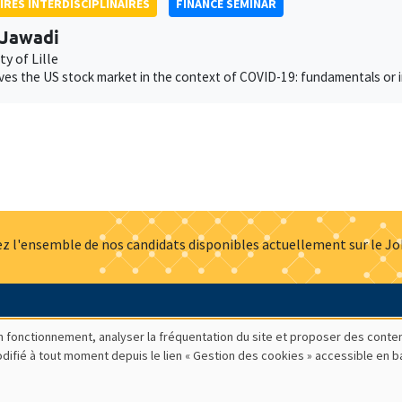
IRES INTERDISCIPLINAIRES
FINANCE SEMINAR
 Jawadi
ty of Lille
ves the US stock market in the context of COVID-19: fundamentals or 
z l'ensemble de nos candidats disponibles actuellement sur le J
Actualités
Offres d'emploi
Presse
Mentions légales
G
bon fonctionnement, analyser la fréquentation du site et proposer des conte
modifié à tout moment depuis le lien « Gestion des cookies » accessible en 