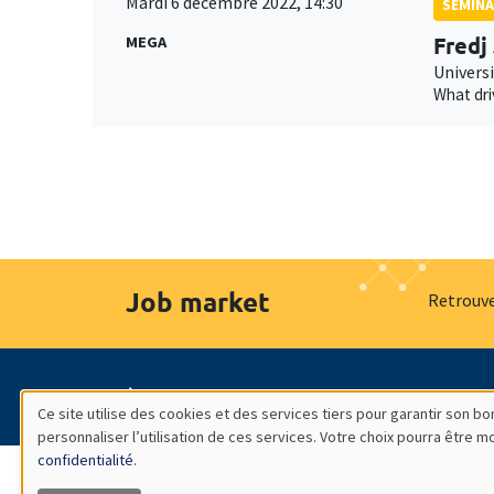
Mardi 6 décembre 2022, 14:30
SÉMINA
Fredj
MEGA
Universi
What dri
Job market
Retrouve
À propos
Nos engagements
Hommage à
Ce site utilise des cookies et des services tiers pour garantir son 
personnaliser l’utilisation de ces services. Votre choix pourra être 
Utilisation
confidentialité
.