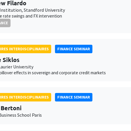
w Filardo
Institution, Standford University
 rate swings and FX intervention
ANCE
IRES INTERDISCIPLINAIRES
FINANCE SEMINAR
e Siklos
Laurier University
pillover effects in sovereign and corporate credit markets
IRES INTERDISCIPLINAIRES
FINANCE SEMINAR
 Bertoni
usiness School Paris