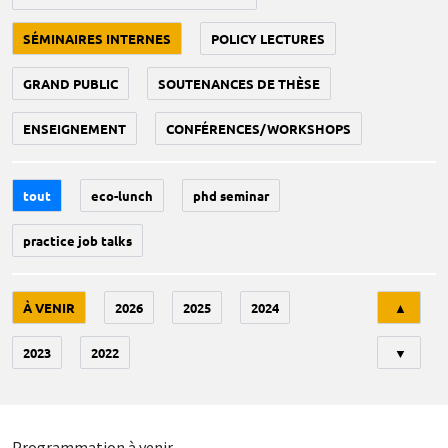
SÉMINAIRES INTERNES
POLICY LECTURES
GRAND PUBLIC
SOUTENANCES DE THÈSE
ENSEIGNEMENT
CONFÉRENCES/WORKSHOPS
tout
eco-lunch
phd seminar
practice job talks
Tri
À VENIR
2026
2025
2024
▲
2023
2022
▼
Programmation à venir