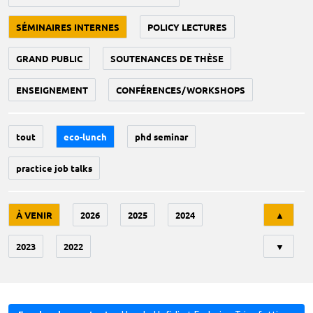
SÉMINAIRES INTERNES
POLICY LECTURES
GRAND PUBLIC
SOUTENANCES DE THÈSE
ENSEIGNEMENT
CONFÉRENCES/WORKSHOPS
tout
eco-lunch
phd seminar
practice job talks
Tri
À VENIR
2026
2025
2024
▲
2023
2022
▼