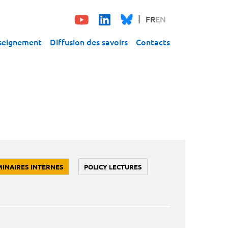
FR
EN
seignement
Diffusion des savoirs
Contacts
MINAIRES INTERNES
POLICY LECTURES