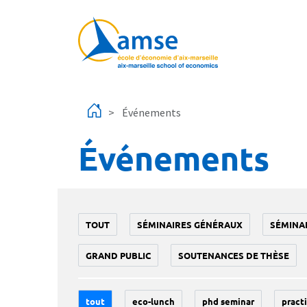
Aller au contenu principal
Événements
Événements
TOUT
SÉMINAIRES GÉNÉRAUX
SÉMINA
GRAND PUBLIC
SOUTENANCES DE THÈSE
tout
eco-lunch
phd seminar
practi