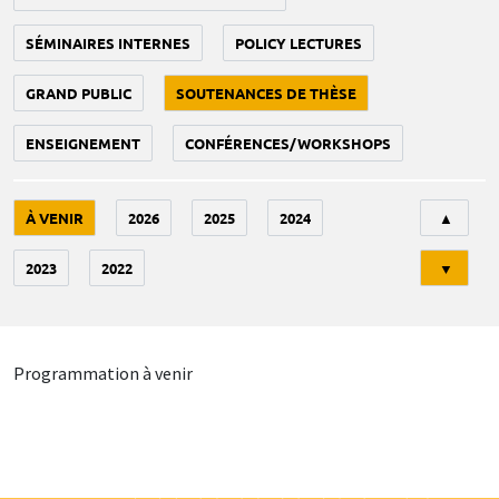
SÉMINAIRES INTERNES
POLICY LECTURES
GRAND PUBLIC
SOUTENANCES DE THÈSE
ENSEIGNEMENT
CONFÉRENCES/WORKSHOPS
Tri
À VENIR
2026
2025
2024
▲
2023
2022
▼
Programmation à venir