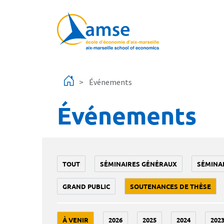
Aller au contenu principal
Événements
Événements
TOUT
SÉMINAIRES GÉNÉRAUX
SÉMINA
GRAND PUBLIC
SOUTENANCES DE THÈSE
À VENIR
2026
2025
2024
202