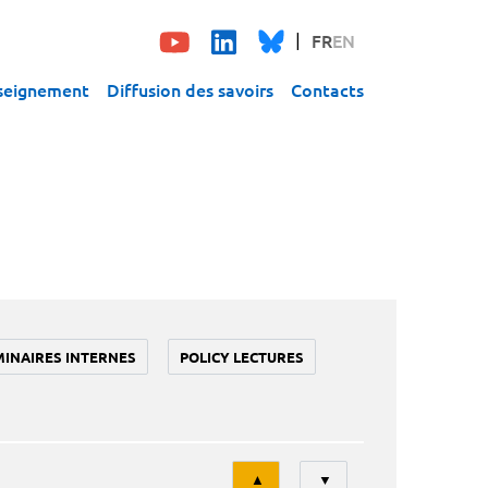
FR
EN
seignement
Diffusion des savoirs
Contacts
MINAIRES INTERNES
POLICY LECTURES
Tri
▲
▼