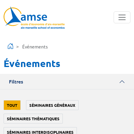
Aller au contenu principal
Événements
Événements
Filtres
TOUT
SÉMINAIRES GÉNÉRAUX
SÉMINAIRES THÉMATIQUES
SÉMINAIRES INTERDISCIPLINAIRES