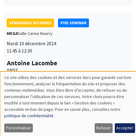
SÉMINAIRES INTERNES
PHD SEMINAR
MEGA
Salle Carine Nourry
Mardi 10 décembre 2024
11:45 à 12:30
Antoine Lacombe
AMSE
Preferences for the Prevention of Mother-to-Child
Ce site utilise des cookies et des services tiers pour garantir son bon
Transmitted Infectious Diseases : A Discrete Choice Experiment
Utilisation
fonctionnement, analyser la fréquentation du site et proposer des
Among Women and Healthcare Workers in The Gambia
contenus multimédias. Vous êtes libre d’accepter, de refuser ou de
des
personnaliser l’utilisation de ces services. Votre choix pourra être
modifié à tout moment depuis le lien « Gestion des cookies »
données
accessible en bas de page. Pour en savoir plus, consultez notre
SÉMINAIRES INTERDISCIPLINAIRES
FINANCE SEMINAR
personnelles
politique de confidentialité
.
MEGA
et
Personnaliser
Refuser
Accepter
Mardi 10 décembre 2024