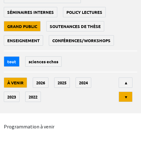
SÉMINAIRES INTERNES
POLICY LECTURES
GRAND PUBLIC
SOUTENANCES DE THÈSE
ENSEIGNEMENT
CONFÉRENCES/WORKSHOPS
tout
sciences echos
Tri
À VENIR
2026
2025
2024
▲
2023
2022
▼
Programmation à venir