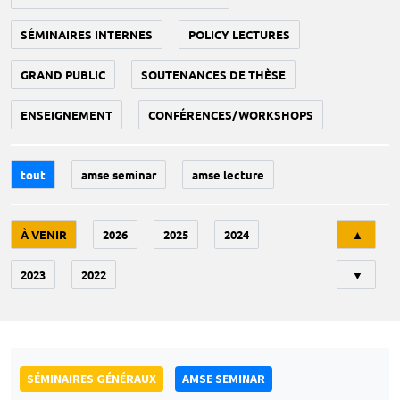
SÉMINAIRES INTERNES
POLICY LECTURES
GRAND PUBLIC
SOUTENANCES DE THÈSE
ENSEIGNEMENT
CONFÉRENCES/WORKSHOPS
tout
amse seminar
amse lecture
Tri
À VENIR
2026
2025
2024
▲
2023
2022
▼
SÉMINAIRES GÉNÉRAUX
AMSE SEMINAR