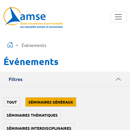
Aller au contenu principal
Événements
Événements
Filtres
TOUT
SÉMINAIRES GÉNÉRAUX
SÉMINAIRES THÉMATIQUES
SÉMINAIRES INTERDISCIPLINAIRES