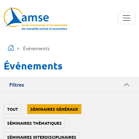
Aller au contenu principal
Événements
Événements
Filtres
TOUT
SÉMINAIRES GÉNÉRAUX
SÉMINAIRES THÉMATIQUES
SÉMINAIRES INTERDISCIPLINAIRES