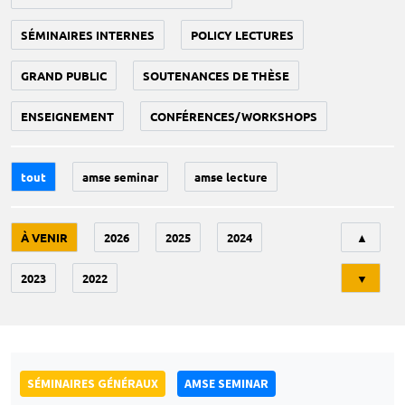
SÉMINAIRES INTERNES
POLICY LECTURES
GRAND PUBLIC
SOUTENANCES DE THÈSE
ENSEIGNEMENT
CONFÉRENCES/WORKSHOPS
tout
amse seminar
amse lecture
Tri
À VENIR
2026
2025
2024
▲
2023
2022
▼
SÉMINAIRES GÉNÉRAUX
AMSE SEMINAR