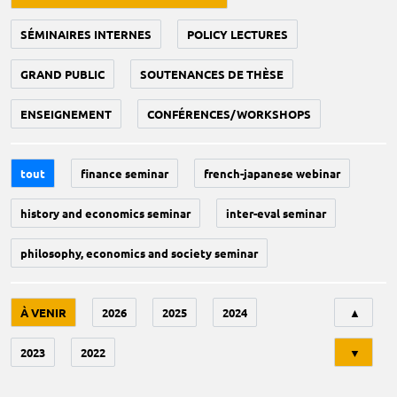
SÉMINAIRES INTERNES
POLICY LECTURES
GRAND PUBLIC
SOUTENANCES DE THÈSE
ENSEIGNEMENT
CONFÉRENCES/WORKSHOPS
tout
finance seminar
french-japanese webinar
history and economics seminar
inter-eval seminar
philosophy, economics and society seminar
Tri
À VENIR
2026
2025
2024
▲
2023
2022
▼