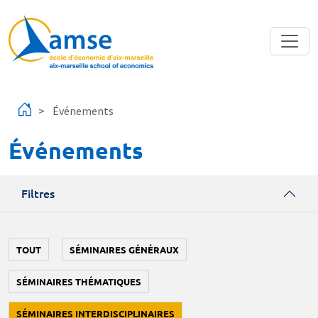
Aller au contenu principal
Événements
Événements
Filtres
TOUT
SÉMINAIRES GÉNÉRAUX
SÉMINAIRES THÉMATIQUES
SÉMINAIRES INTERDISCIPLINAIRES