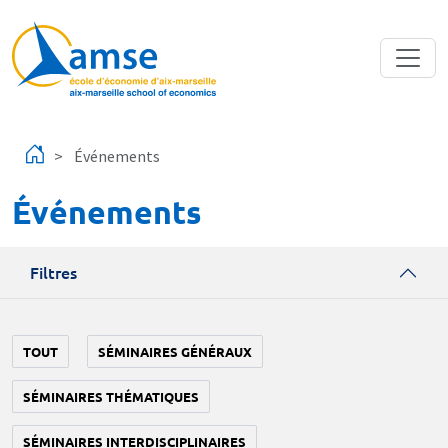
Aller au contenu principal
Événements
Événements
Filtres
TOUT
SÉMINAIRES GÉNÉRAUX
SÉMINAIRES THÉMATIQUES
SÉMINAIRES INTERDISCIPLINAIRES