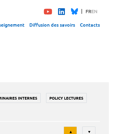
FR
EN
seignement
Diffusion des savoirs
Contacts
MINAIRES INTERNES
POLICY LECTURES
Tri
▲
▼