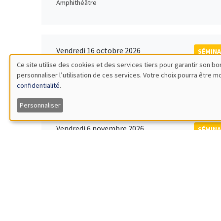
Amphithéâtre
Vendredi 16 octobre 2026
SÉMINA
11:00 à 12:15
Ce site utilise des cookies et des services tiers pour garantir son 
Rober
personnaliser l’utilisation de ces services. Votre choix pourra être 
Utilisation
MEGA
Universi
confidentialité
.
des
Personnaliser
données
Vendredi 6 novembre 2026
SÉMINA
12:00 à 13:00
TBA
personnelles
Îlot Bernard du Bois
et
des
Lundi 9 novembre 2026
SÉMINA
11:30 à 12:45