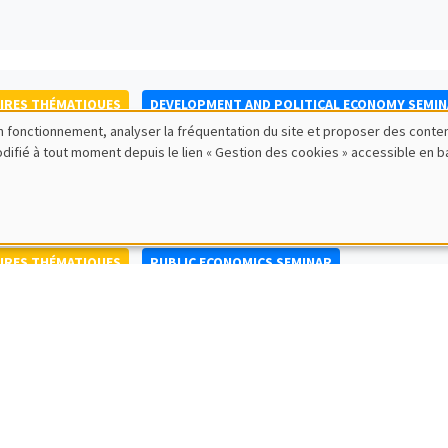
IRES THÉMATIQUES
DEVELOPMENT AND POLITICAL ECONOMY SEMI
bon fonctionnement, analyser la fréquentation du site et proposer des conte
to Nisticò
modifié à tout moment depuis le lien « Gestion des cookies » accessible en 
ty of Naples Federico II
IRES THÉMATIQUES
PUBLIC ECONOMICS SEMINAR
IRES GÉNÉRAUX
AMSE SEMINAR