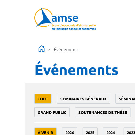
Aller au contenu principal
Événements
Événements
TOUT
SÉMINAIRES GÉNÉRAUX
SÉMINA
GRAND PUBLIC
SOUTENANCES DE THÈSE
À VENIR
2026
2025
2024
202