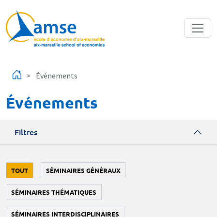
Aller au contenu principal
Événements
Événements
Filtres
TOUT
SÉMINAIRES GÉNÉRAUX
SÉMINAIRES THÉMATIQUES
SÉMINAIRES INTERDISCIPLINAIRES