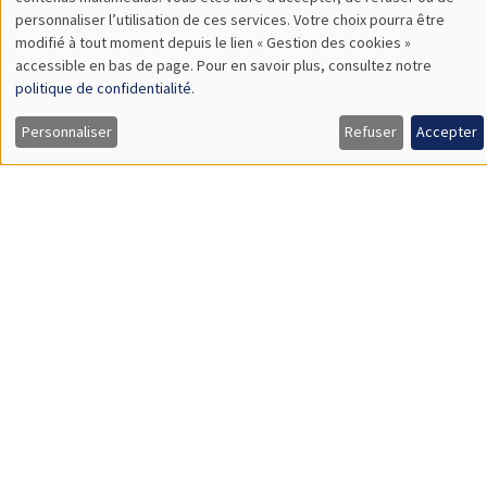
TBA
des
personnaliser l’utilisation de ces services. Votre choix pourra être
modifié à tout moment depuis le lien « Gestion des cookies »
données
accessible en bas de page. Pour en savoir plus, consultez notre
personnelles
politique de confidentialité
.
SÉMINAIRES GÉNÉRAUX
AMSE SEMINAR
et
Personnaliser
Refuser
Accepter
Îlot Bernard du Bois
Amphithéâtre
des
Lundi 9 novembre 2026
cookies
11:30 à 12:45
Amelie Schiprowski
University of Bonn
SÉMINAIRES GÉNÉRAUX
AMSE SEMINAR
Îlot Bernard du Bois
Amphithéâtre
Lundi 16 novembre 2026
11:30 à 12:45