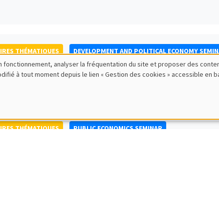
IRES THÉMATIQUES
DEVELOPMENT AND POLITICAL ECONOMY SEMI
bon fonctionnement, analyser la fréquentation du site et proposer des conte
to Nisticò
modifié à tout moment depuis le lien « Gestion des cookies » accessible en 
ty of Naples Federico II
IRES THÉMATIQUES
PUBLIC ECONOMICS SEMINAR
IRES GÉNÉRAUX
AMSE SEMINAR