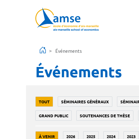
Aller au contenu principal
Événements
Événements
TOUT
SÉMINAIRES GÉNÉRAUX
SÉMINAI
GRAND PUBLIC
SOUTENANCES DE THÈSE
À VENIR
2026
2025
2024
2023