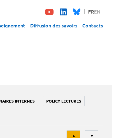
FR
EN
seignement
Diffusion des savoirs
Contacts
NAIRES INTERNES
POLICY LECTURES
Tri
▲
▼