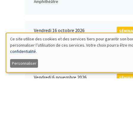
Amphithéâtre
Vendredi 16 octobre 2026
SÉMINA
11:00 à 12:15
Ce site utilise des cookies et des services tiers pour garantir son 
Rober
personnaliser l’utilisation de ces services. Votre choix pourra être 
Utilisation
MEGA
Universi
confidentialité
.
des
Personnaliser
données
Vendredi 6 novembre 2026
SÉMINA
12:00 à 13:00
TBA
personnelles
Îlot Bernard du Bois
et
des
Lundi 9 novembre 2026
SÉMINA
11:30 à 12:45