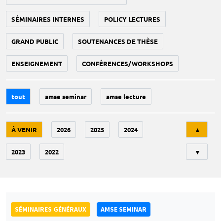
SÉMINAIRES INTERNES
POLICY LECTURES
GRAND PUBLIC
SOUTENANCES DE THÈSE
ENSEIGNEMENT
CONFÉRENCES/WORKSHOPS
tout
amse seminar
amse lecture
Tri
À VENIR
2026
2025
2024
▲
2023
2022
▼
SÉMINAIRES GÉNÉRAUX
AMSE SEMINAR