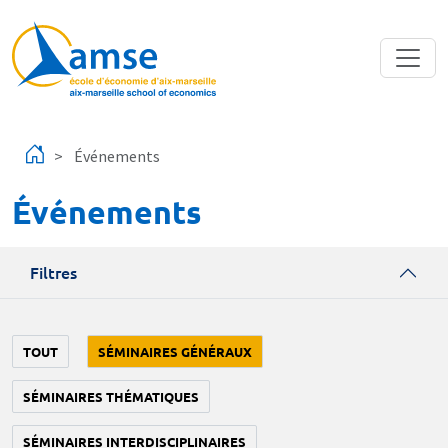
Aller au contenu principal
Événements
Événements
Filtres
TOUT
SÉMINAIRES GÉNÉRAUX
SÉMINAIRES THÉMATIQUES
SÉMINAIRES INTERDISCIPLINAIRES