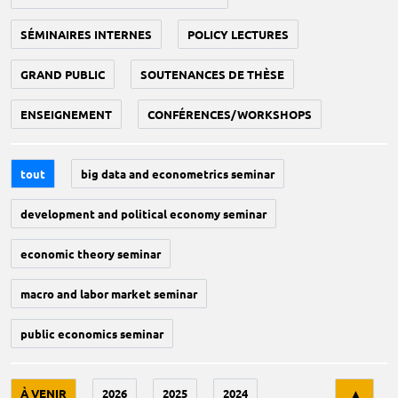
SÉMINAIRES INTERNES
POLICY LECTURES
GRAND PUBLIC
SOUTENANCES DE THÈSE
ENSEIGNEMENT
CONFÉRENCES/WORKSHOPS
tout
big data and econometrics seminar
development and political economy seminar
economic theory seminar
macro and labor market seminar
public economics seminar
Tri
À VENIR
2026
2025
2024
▲