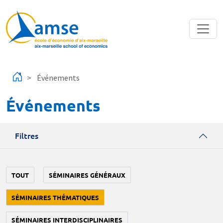
Aller au contenu principal
Événements
Événements
Filtres
TOUT
SÉMINAIRES GÉNÉRAUX
SÉMINAIRES THÉMATIQUES
SÉMINAIRES INTERDISCIPLINAIRES