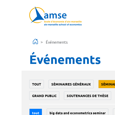
Aller au contenu principal
Événements
Événements
TOUT
SÉMINAIRES GÉNÉRAUX
SÉMINA
GRAND PUBLIC
SOUTENANCES DE THÈSE
tout
big data and econometrics seminar