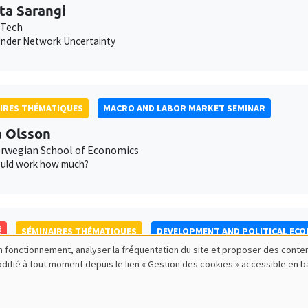
ta Sarangi
 Tech
nder Network Uncertainty
IRES THÉMATIQUES
MACRO AND LABOR MARKET SEMINAR
 Olsson
wegian School of Economics
uld work how much?
É
SÉMINAIRES THÉMATIQUES
DEVELOPMENT AND POLITICAL EC
bon fonctionnement, analyser la fréquentation du site et proposer des conte
Maria Mayda
modifié à tout moment depuis le lien « Gestion des cookies » accessible en 
own University