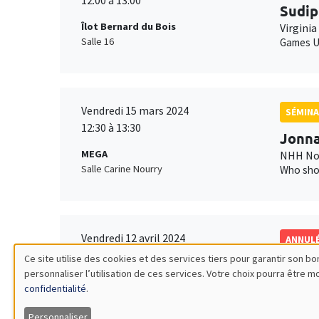
12:00 à 13:00
Sudip
Îlot Bernard du Bois
Virginia
Salle 16
Games U
Vendredi 15 mars 2024
SÉMINA
12:30 à 13:30
Jonna
MEGA
NHH Nor
Salle Carine Nourry
Who sho
Vendredi 12 avril 2024
ANNUL
11:00 à 12:15
Ce site utilise des cookies et des services tiers pour garantir son 
Anna 
personnaliser l’utilisation de ces services. Votre choix pourra être 
Utilisation
MEGA
Georget
confidentialité
.
Salle Carine Nourry
Personnaliser