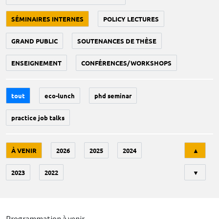
SÉMINAIRES INTERNES
POLICY LECTURES
GRAND PUBLIC
SOUTENANCES DE THÈSE
ENSEIGNEMENT
CONFÉRENCES/WORKSHOPS
tout
eco-lunch
phd seminar
practice job talks
Tri
À VENIR
2026
2025
2024
▲
2023
2022
▼
Programmation à venir