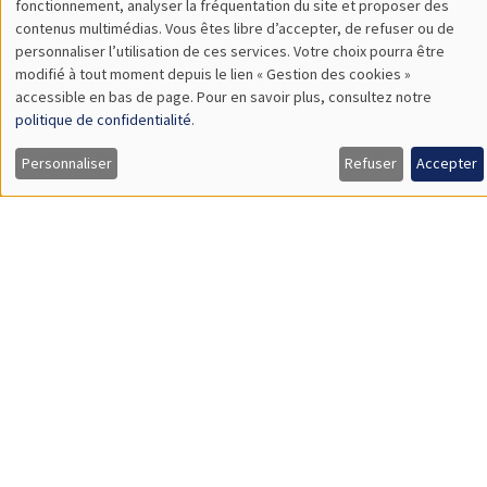
Utilisation
fonctionnement, analyser la fréquentation du site et proposer des
Universitat Pompeu Fabra
contenus multimédias. Vous êtes libre d’accepter, de refuser ou de
des
personnaliser l’utilisation de ces services. Votre choix pourra être
modifié à tout moment depuis le lien « Gestion des cookies »
données
accessible en bas de page. Pour en savoir plus, consultez notre
SÉMINAIRES GÉNÉRAUX
AMSE SEMINAR
personnelles
politique de confidentialité
.
Îlot Bernard du Bois
Amphithéâtre
et
Personnaliser
Refuser
Accepter
Lundi 9 novembre 2026
des
11:30 à 12:45
cookies
Amelie Schiprowski
University of Bonn
SÉMINAIRES THÉMATIQUES
PUBLIC ECONOMICS SEMINAR
Îlot Bernard du Bois