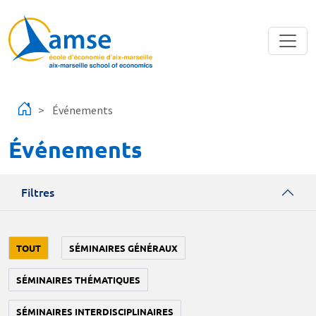
Aller au contenu principal
Événements
Événements
Filtres
TOUT
SÉMINAIRES GÉNÉRAUX
SÉMINAIRES THÉMATIQUES
SÉMINAIRES INTERDISCIPLINAIRES