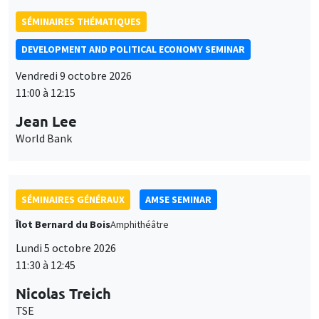
SÉMINAIRES THÉMATIQUES
DEVELOPMENT AND POLITICAL ECONOMY SEMINAR
Vendredi 9 octobre 2026
11:00 à 12:15
Jean Lee
World Bank
SÉMINAIRES GÉNÉRAUX
AMSE SEMINAR
Îlot Bernard du Bois
Amphithéâtre
Lundi 5 octobre 2026
11:30 à 12:45
Nicolas Treich
Ce site utilise des cookies et des services tiers pour garantir son bon
TSE