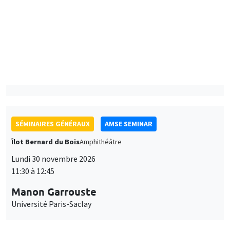
Îlot Bernard du Bois
Amphithéâtre
Lundi 7 décembre 2026
11:30 à 12:45
Sophie Hatte
ENS de Lyon
SÉMINAIRES GÉNÉRAUX
AMSE SEMINAR
Îlot Bernard du Bois
Amphithéâtre
Lundi 30 novembre 2026
11:30 à 12:45
Manon Garrouste
Université Paris-Saclay