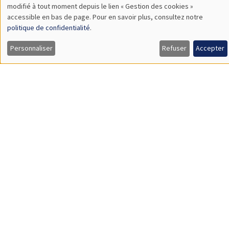
Jeudi 27 janvier 2022
11:30 à 12:45
Margaret Davenport
University of Lausanne
External asset positions, demography and life cycle portfolio
choice
À DISTANCE
SÉMINAIRES INTERNES
PHD SEMINAR
MEGA
Salle Carine Nourry
Mardi 1 février 2022
11:00 à 11:45
Mykhailo Matvieiev
AMSE
Age-specific income risk and consumption over the life cycle