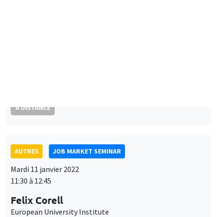
AUTRES
JOB MARKET SEMINAR
Lundi 10 janvier 2022
14:30 à 15:45
Guillaume Blanc
Brown University
Schools, language, and nations: Evidence from a natural
experiment in France
À DISTANCE
AUTRES
JOB MARKET SEMINAR
Mardi 11 janvier 2022
11:30 à 12:45
Felix Corell
European University Institute
Optimal bailouts and the doom loop with a financial network