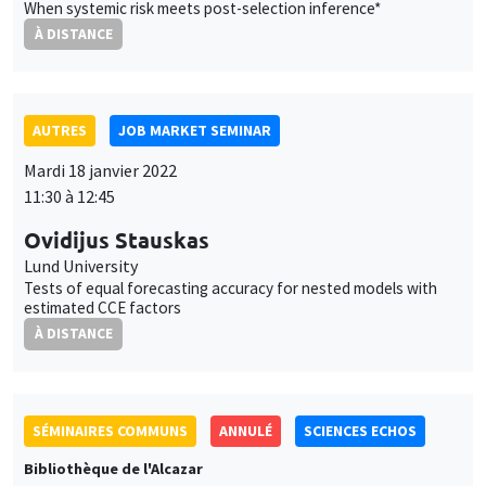
À DISTANCE
AUTRES
JOB MARKET SEMINAR
Mardi 18 janvier 2022
11:30 à 12:45
Ovidijus Stauskas
Lund University
Tests of equal forecasting accuracy for nested models with
estimated CCE factors
À DISTANCE
SÉMINAIRES COMMUNS
ANNULÉ
SCIENCES ECHOS
Bibliothèque de l'Alcazar
Mardi 18 janvier 2022