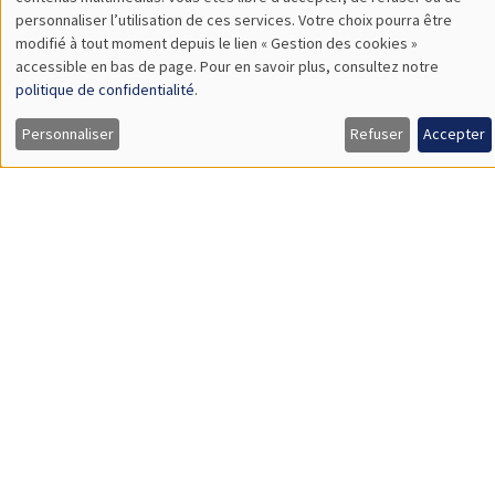
TBA
des
personnaliser l’utilisation de ces services. Votre choix pourra être
modifié à tout moment depuis le lien « Gestion des cookies »
données
accessible en bas de page. Pour en savoir plus, consultez notre
personnelles
politique de confidentialité
.
SÉMINAIRES GÉNÉRAUX
AMSE SEMINAR
et
Personnaliser
Refuser
Accepter
Îlot Bernard du Bois
Amphithéâtre
des
Lundi 9 novembre 2026
cookies
11:30 à 12:45
Amelie Schiprowski
University of Bonn
SÉMINAIRES GÉNÉRAUX
AMSE SEMINAR
Îlot Bernard du Bois
Amphithéâtre
Lundi 16 novembre 2026
11:30 à 12:45