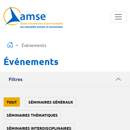
Aller au contenu principal
Événements
Événements
Filtres
TOUT
SÉMINAIRES GÉNÉRAUX
SÉMINAIRES THÉMATIQUES
SÉMINAIRES INTERDISCIPLINAIRES