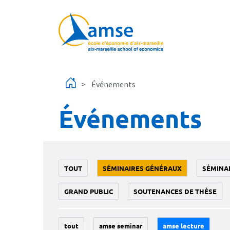
Aller au contenu principal
Événements
Événements
TOUT
SÉMINAIRES GÉNÉRAUX
SÉMINA
GRAND PUBLIC
SOUTENANCES DE THÈSE
tout
amse seminar
amse lecture