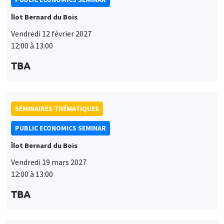
PUBLIC ECONOMICS SEMINAR
Îlot Bernard du Bois
Vendredi 19 mars 2027
12:00 à 13:00
TBA
SÉMINAIRES THÉMATIQUES
PUBLIC ECONOMICS SEMINAR
Îlot Bernard du Bois
Vendredi 9 avril 2027
12:00 à 13:00
Ce site utilise des cookies et des services tiers pour garantir son bon
Utilisation
fonctionnement, analyser la fréquentation du site et proposer des
TBA
contenus multimédias. Vous êtes libre d’accepter, de refuser ou de
des
personnaliser l’utilisation de ces services. Votre choix pourra être