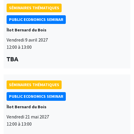
modifié à tout moment depuis le lien « Gestion des cookies »
données
accessible en bas de page. Pour en savoir plus, consultez notre
SÉMINAIRES THÉMATIQUES
personnelles
politique de confidentialité
.
et
PUBLIC ECONOMICS SEMINAR
Personnaliser
Refuser
Accepter
des
Îlot Bernard du Bois
cookies
Vendredi 21 mai 2027
12:00 à 13:00
TBA
SÉMINAIRES THÉMATIQUES
PUBLIC ECONOMICS SEMINAR
Îlot Bernard du Bois
Vendredi 11 juin 2027
12:00 à 13:00