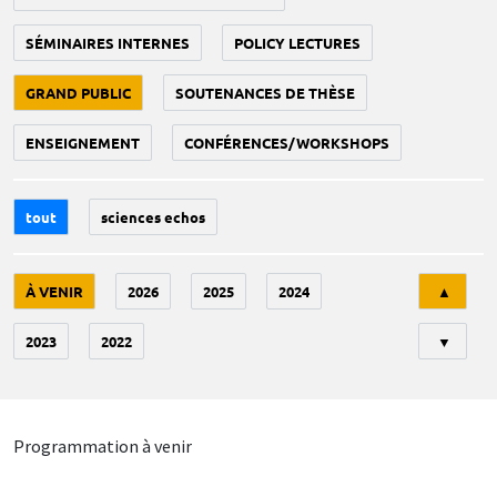
SÉMINAIRES INTERNES
POLICY LECTURES
GRAND PUBLIC
SOUTENANCES DE THÈSE
ENSEIGNEMENT
CONFÉRENCES/WORKSHOPS
tout
sciences echos
Tri
À VENIR
2026
2025
2024
▲
2023
2022
▼
Programmation à venir