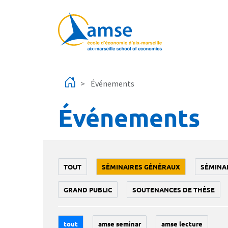
Aller au contenu principal
Événements
Événements
TOUT
SÉMINAIRES GÉNÉRAUX
SÉMINA
GRAND PUBLIC
SOUTENANCES DE THÈSE
tout
amse seminar
amse lecture